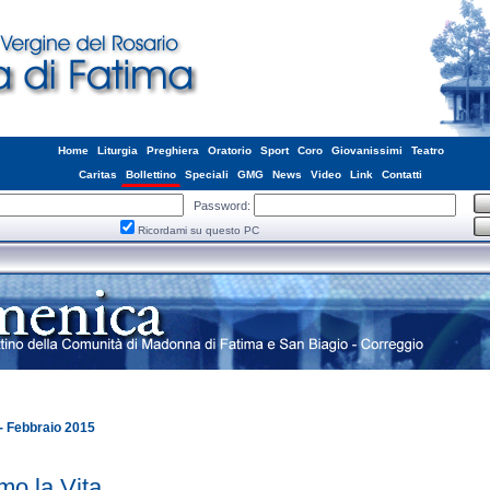
Home
Liturgia
Preghiera
Oratorio
Sport
Coro
Giovanissimi
Teatro
Caritas
Bollettino
Speciali
GMG
News
Video
Link
Contatti
Password:
Ricordami su questo PC
 - Febbraio 2015
mo la Vita