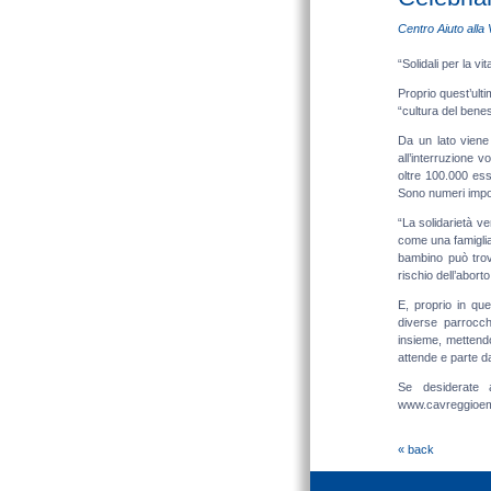
Centro Aiuto alla 
“Solidali per la v
Proprio quest’ulti
“cultura del bene
Da un lato viene p
all’interruzione 
oltre 100.000 ess
Sono numeri impor
“La solidarietà ve
come una famiglia
bambino può trova
rischio dell’abort
E, proprio in qu
diverse parrocch
insieme, mettendo
attende e parte dal
Se desiderate a
www.cavreggioemili
« back