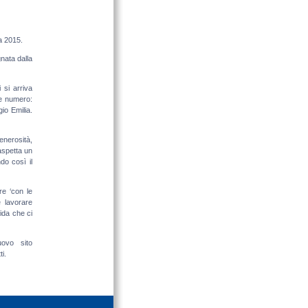
ta 2015.
gnata dalla
i si arriva
he numero:
io Emilia.
enerosità,
aspetta un
do così il
re ‘con le
 lavorare
ida che ci
uovo sito
i.