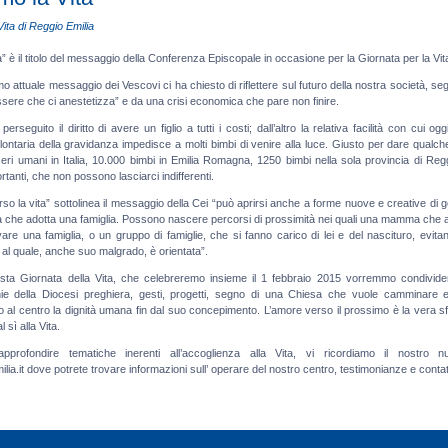
Vita di Reggio Emilia
ita” è il titolo del messaggio della Conferenza Episcopale in occasione per la Giornata per la Vi
mo attuale messaggio dei Vescovi ci ha chiesto di riflettere sul futuro della nostra società, se
ssere che ci anestetizza” e da una crisi economica che pare non finire.
erseguito il diritto di avere un figlio a tutti i costi; dall’altro la relativa facilità con cui ogg
volontaria della gravidanza impedisce a molti bimbi di venire alla luce. Giusto per dare qualc
eri umani in Italia, 10.000 bimbi in Emilia Romagna, 1250 bimbi nella sola provincia di Regg
tanti, che non possono lasciarci indifferenti.
rso la vita” sottolinea il messaggio della Cei “può aprirsi anche a forme nuove e creative di g
 che adotta una famiglia. Possono nascere percorsi di prossimità nei quali una mamma che 
re una famiglia, o un gruppo di famiglie, che si fanno carico di lei e del nascituro, evitan
o al quale, anche suo malgrado, è orientata”.
esta Giornata della Vita, che celebreremo insieme il 1 febbraio 2015 vorremmo condivide
ie della Diocesi preghiera, gesti, progetti, segno di una Chiesa che vuole camminare e
 al centro la dignità umana fin dal suo concepimento. L’amore verso il prossimo è la vera sf
 sì alla Vita.
pprofondire tematiche inerenti all’accoglienza alla Vita, vi ricordiamo il nostro n
a.it dove potrete trovare informazioni sull’ operare del nostro centro, testimonianze e contatt