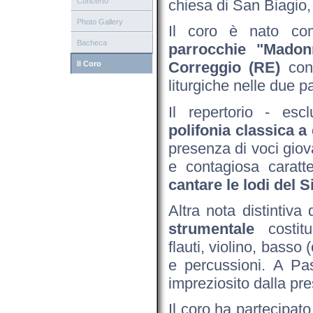
Concerto
chiesa di San Biagio
Photo Gallery
Il coro è nato c
Bacheca
parrocchie "Madon
Correggio (RE)
con 
Il Coro
liturgiche nelle due p
Il repertorio - esc
polifonia classica 
presenza di voci giov
e contagiosa caratte
cantare le lodi del 
Altra nota distintiva
strumentale
costitui
flauti, violino, basso
e percussioni. A Pa
impreziosito dalla pre
Il coro ha partecipato