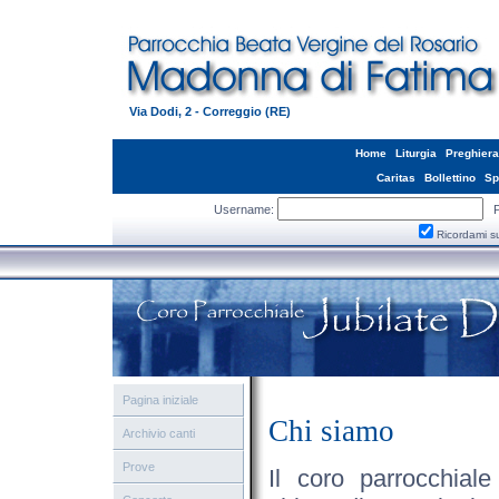
Via Dodi, 2 - Correggio (RE)
Home
Liturgia
Preghiera
Caritas
Bollettino
Sp
Username:
Pa
Ricordami s
Pagina iniziale
Chi siamo
Archivio canti
Prove
Il coro parrocchiale